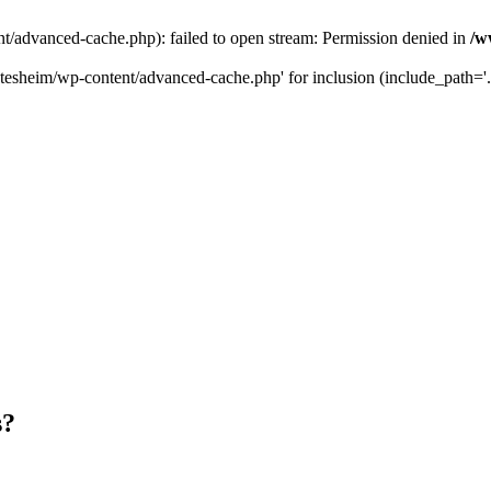
t/advanced-cache.php): failed to open stream: Permission denied in
/w
tesheim/wp-content/advanced-cache.php' for inclusion (include_path='.:/
s?