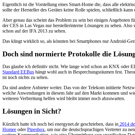
Eigentlich ist die Vorstellung eines Smart-Home die, dass alle elek
sollte der Hersteller des Gerätes keine Rolle spielen, schließlich 
Aber genau das scheint das Problem zu sein bei einigen Angeboten 
der CES in Las Vegas nur herstellerinterne Lösungen zu sehen. Also
schon auf der IFA 2013 zu sehen.
Das klingt wirklich so, als könnten bei Smartphones nur Android-Ge
Doch sind normierte Protokolle die Lösun
Das glaube ich definitiv nicht. Wie lange wird schon an KNX oder 
Standard EEBus
hängt wohl auch in Besprechungsräumen fest. Theor
ist noch nichts zu sehen.
Da sind andere Anbieter weiter. Das von der Telekom initiierte Netz
welche Anwendungen in diesem Jahr auf den Markt kommen und wi
weiteren Verbreitung helfen wird bleibt immer noch abzuwarten.
Lösungen in Sicht?
Kürzlich hatte ich noch bei energynet.de geschrieben, dass in
2014 de
Homee
oder
Pipesbox
, um nur die deutschsprachigen Vertreter zu nen
weitere Kommunikation, wie eine Übermittlung von spezifischen Daten 