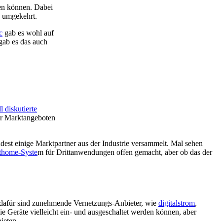
hen können. Dabei
d umgekehrt.
c
gab es wohl auf
gab es das auch
l diskutierte
ar Marktangeboten
est einige Marktpartner aus der Industrie versammelt. Mal sehen
thome-Syste
m für Drittanwendungen offen gemacht, aber ob das der
dafür sind zunehmende Vernetzungs-Anbieter, wie
digitalstrom
,
ie Geräte vielleicht ein- und ausgeschaltet werden können, aber
ieten.