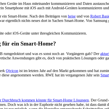
trischen Geräte im Haus miteinander kommunizieren und Daten austausc
kann ein Smartphone mit iOS auch mit Android-Geräten kommunizieren un
für ein Smart-Home. Nach den Beiträgen von
heise
und von
Robert Basi
 war eigentlich nichts neues dort in Sachen Smart-Home. Von Samsung 
räte oder iOS-Geräte unter ihresgleichen Kommunizieren.
g für ein Smart-Home?
EIB rumgedoktort und was es sonst noch an Vorgängern gab? Der
aktuel
etische Anwendungen gibt es, doch von praktischen Lösungen oder g
werk
Qivicon
ist im letzten Jahr auf den Markt gekommen und hat zumind
e diese angenommen werden. RWE hat im vergangenen Jahr sein
Smar
r Durchbruch kommen könnte für Smart-Home Lösungen
. Der Grund 
nen. Doch was ich in der Euphorie nicht gesehen habe, ist dass damit d
ist nur möglich, wenn die Hersteller entsprechende Schnittstellen anb