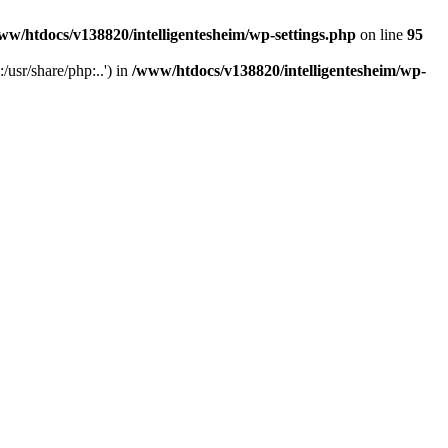
ww/htdocs/v138820/intelligentesheim/wp-settings.php
on line
95
usr/share/php:..') in
/www/htdocs/v138820/intelligentesheim/wp-