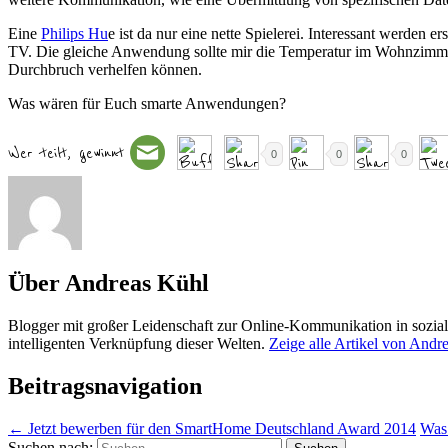
Eine
Philips Hu
e ist da nur eine nette Spielerei. Interessant werde
TV. Die gleiche Anwendung sollte mir die Temperatur im Wohnzimmer
Durchbruch verhelfen können.
Was wären für Euch smarte Anwendungen?
Wer teilt, gewinnt
0
0
0
Über Andreas Kühl
Blogger mit großer Leidenschaft zur Online-Kommunikation in sozial
intelligenten Verknüpfung dieser Welten.
Zeige alle Artikel von And
Beitragsnavigation
←
Jetzt bewerben für den SmartHome Deutschland Award 2014
Was 
Suchen nach: