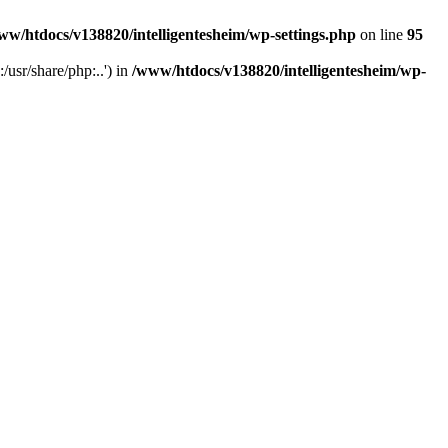
ww/htdocs/v138820/intelligentesheim/wp-settings.php
on line
95
usr/share/php:..') in
/www/htdocs/v138820/intelligentesheim/wp-