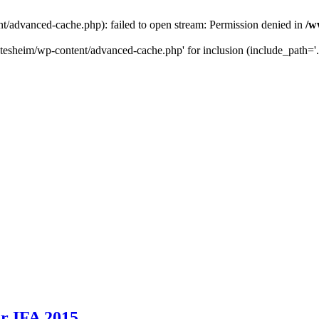
t/advanced-cache.php): failed to open stream: Permission denied in
/w
tesheim/wp-content/advanced-cache.php' for inclusion (include_path='.:/
r IFA 2015