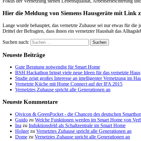
Fokus der Vernetzung stehen Lebensqualität, Arbeitserleichterung un
Hier die Meldung von Siemens Hausgeräte mit Link z
Lange wurde behauptet, das vernetzte Zuhause sei nur etwas für die ju
Drittel der Befragten, dass ihnen ein vernetzter Haushalt das Alltagsle
Suchen nach:
Neueste Beiträge
Gute Beratung notwendig für Smart Home
BSH Hackathon bringt viele neue Ideen für das vernetzte Haus
Studie zeigt großes Interesse an intelligenter Vernetzung im Ha
Vernetzte Küche mit Home Connect auf der IFA 2015
Vernetztes Zuhause spricht alle Generationen an
Neueste Kommentare
Qivicon & GreenPocket - die Chancen des deutschen Smartho
Guido
zu
Welche Funktionen werden im Smart Home von Verb
Ina
zu
Induktionsfeld als Schaltzentrale im Smart Home
Holger
zu
Vernetztes Zuhause spricht alle Generationen an
Dome
zu
Vernetztes Zuhause spricht alle Generationen an