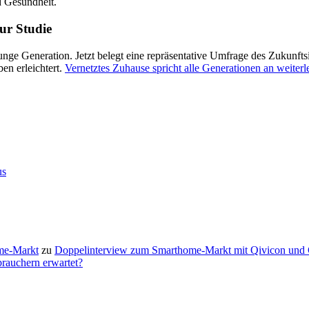
d Gesundheit.
ur Studie
nge Generation. Jetzt belegt eine repräsentative Umfrage des Zukunftsin
ben erleichtert.
Vernetztes Zuhause spricht alle Generationen an
weiterl
us
me-Markt
zu
Doppelinterview zum Smarthome-Markt mit Qivicon und
rauchern erwartet?